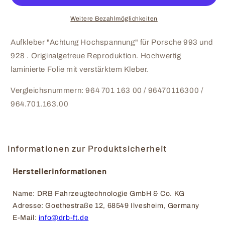
Porsche
Porsche
993
993
Weitere Bezahlmöglichkeiten
-
-
96470116300
96470116300
Aufkleber "Achtung Hochspannung" für Porsche 993 und
928 . Originalgetreue Reproduktion. Hochwertig
laminierte Folie mit verstärktem Kleber.
Vergleichsnummern: 964 701 163 00 / 96470116300 /
964.701.163.00
Informationen zur Produktsicherheit
Herstellerinformationen
Name: DRB Fahrzeugtechnologie GmbH & Co. KG
Adresse: Goethestraße 12, 68549 Ilvesheim, Germany
E-Mail: 
info@drb-ft.de