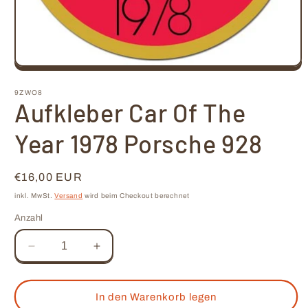
Medien
1
in
9ZWO8
Modal
Aufkleber Car Of The
öffnen
Year 1978 Porsche 928
Normaler
€16,00 EUR
Preis
inkl. MwSt.
Versand
wird beim Checkout berechnet
Anzahl
Verringere
Erhöhe
die
die
Menge
Menge
für
für
In den Warenkorb legen