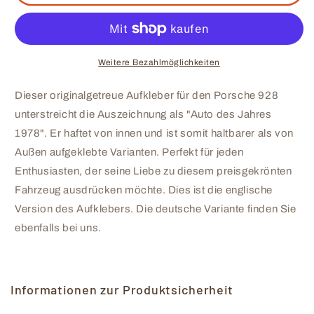
Aufkleber
Aufkleber
Car
Car
Of
Of
The
The
Year
Year
Weitere Bezahlmöglichkeiten
1978
1978
Porsche
Porsche
Dieser originalgetreue Aufkleber für den Porsche 928
928
928
unterstreicht die Auszeichnung als "Auto des Jahres
1978". Er haftet von innen und ist somit haltbarer als von
Außen aufgeklebte Varianten. Perfekt für jeden
Enthusiasten, der seine Liebe zu diesem preisgekrönten
Fahrzeug ausdrücken möchte. Dies ist die englische
Version des Aufklebers. Die deutsche Variante finden Sie
ebenfalls bei uns.
Informationen zur Produktsicherheit