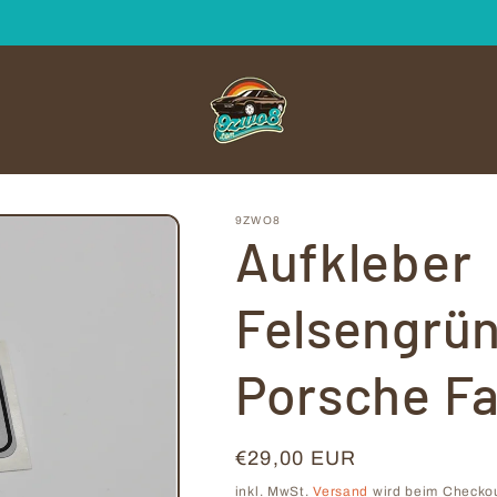
9ZWO8
Aufkleber
Felsengrün
Porsche F
Normaler
€29,00 EUR
Preis
inkl. MwSt.
Versand
wird beim Checko