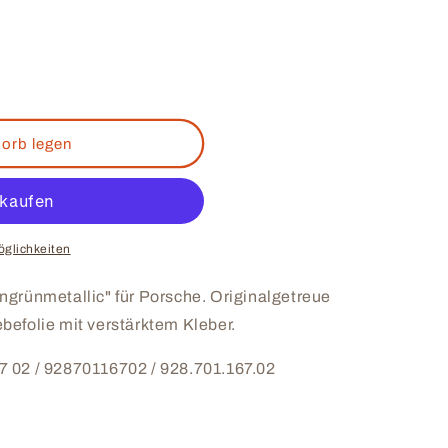
orb legen
llic
glichkeiten
ngrünmetallic" für Porsche. Originalgetreue
efolie mit verstärktem Kleber.
 02 / 92870116702 / 928.701.167.02