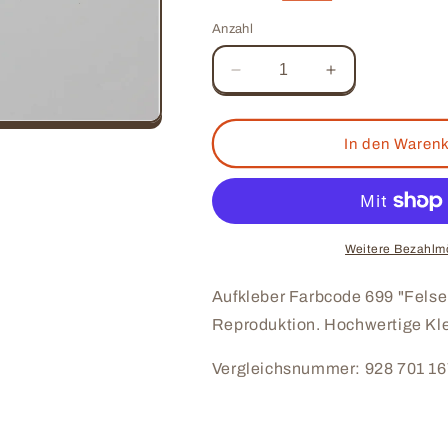
Anzahl
Verringere
Erhöhe
die
die
Menge
Menge
für
für
In den Warenk
Aufkleber
Aufkleber
Felsengrünmetallic
Felsengrünmeta
-
-
Porsche
Porsche
Farbcode
Farbcode
Weitere Bezahlmö
699
699
Aufkleber Farbcode 699 "Felse
Reproduktion. Hochwertige Kleb
Vergleichsnummer: 928 701 167