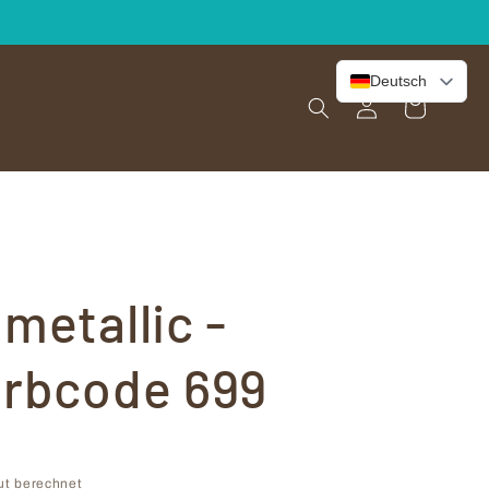
Deutsch
Einloggen
Warenkorb
metallic -
arbcode 699
ut berechnet