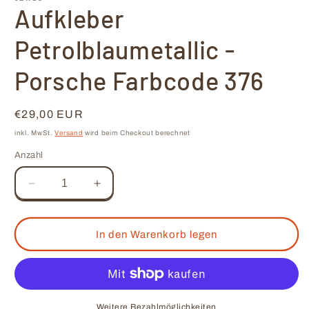
Modal
Aufkleber
öffnen
Petrolblaumetallic -
Porsche Farbcode 376
Normaler
€29,00 EUR
Preis
inkl. MwSt.
Versand
wird beim Checkout berechnet
Anzahl
Verringere
Erhöhe
die
die
Menge
Menge
für
für
In den Warenkorb legen
Aufkleber
Aufkleber
Petrolblaumetallic
Petrolblaumetallic
-
-
Porsche
Porsche
Farbcode
Farbcode
Weitere Bezahlmöglichkeiten