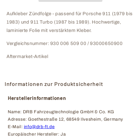
83
83
911T
911T
Aufkleber Zündfolge - passend für Porsche 911 (1979 bis
87-
87-
1983) und 911 Turbo (1987 bis 1989). Hochwertige,
89
89
-
-
laminierte Folie mit verstärktem Kleber.
93000650900
93000650900
Vergleichsnummer: 930 006 509 00 / 93000650900
Aftermarket-Artikel
Informationen zur Produktsicherheit
Herstellerinformationen
Name: DRB Fahrzeugtechnologie GmbH & Co. KG
Adresse: Goethestraße 12, 68549 Ilvesheim, Germany
E-Mail: 
info@drb-ft.de
Europäischer Hersteller: Ja