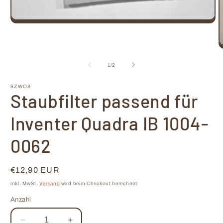
Medien
1
in
Modal
M
öffnen
2
i
von
1
/
2
M
ö
9ZWO8
Staubfilter passend für
Inventer Quadra IB 1004-
0062
Normaler
€12,90 EUR
Preis
inkl. MwSt.
Versand
wird beim Checkout berechnet
Anzahl