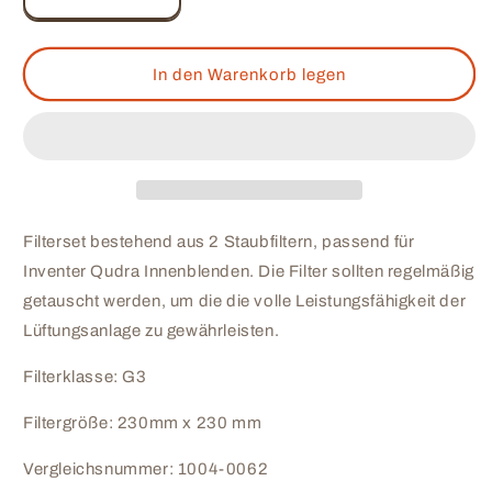
Verringere
Erhöhe
die
die
Menge
Menge
für
für
In den Warenkorb legen
Staubfilter
Staubfilter
passend
passend
für
für
Inventer
Inventer
Quadra
Quadra
IB
IB
1004-
1004-
Filterset bestehend aus
2 Staubfiltern, passend für
0062
0062
Inventer Qudra Innenblenden. Die Filter sollten regelmäßig
getauscht werden, um die die volle Leistungsfähigkeit der
Lüftungsanlage zu gewährleisten.
Filterklasse: G3
Filtergröße: 230mm x 230 mm
Vergleichsnummer: 1004-0062